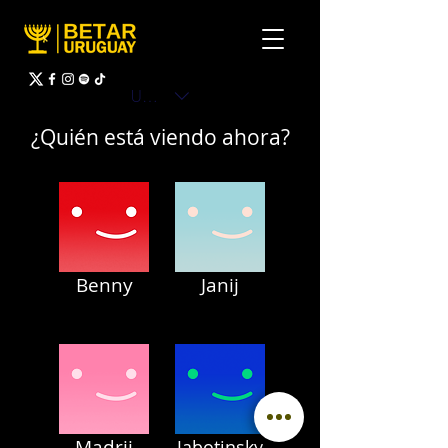
UYU ($U)
¿Quién está viendo ahora?
Benny
Janij
Madrij
Jabotinsky