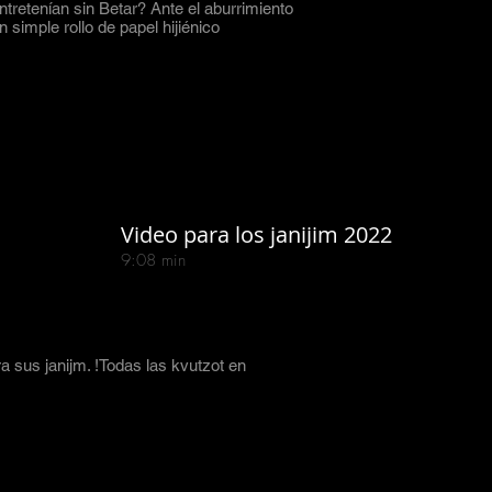
tretenían sin Betar? Ante el aburrimiento
n simple rollo de papel hijiénico
Video para los janijim 2022
9:08 min
a sus janijm. !Todas las kvutzot en