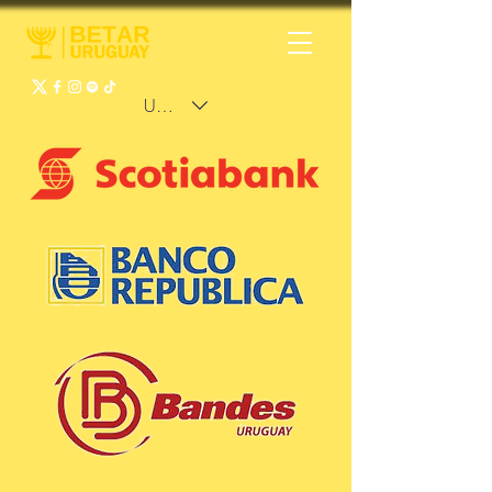
UYU ($U)